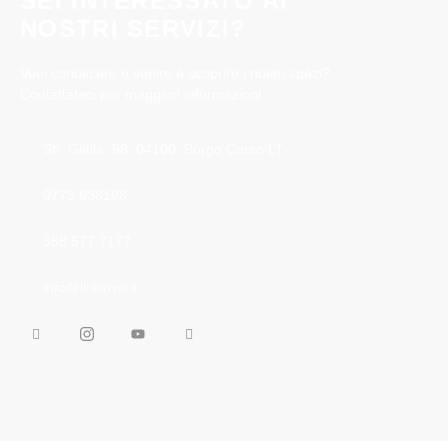
SEI INTERESSATO AI
NOSTRI SERVIZI?
Vuoi conoscere o venire a scoprire i nostri spazi?
Contattateci per maggiori informazioni
Str. Gialla, 58, 04100, Borgo Carso LT
0773 638108
388 577 7177
info@ilritrovo.it